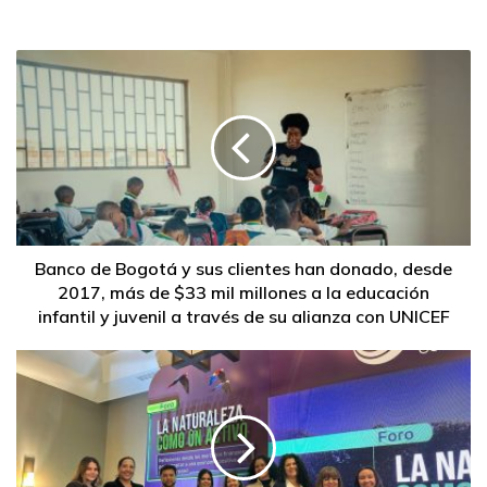
empresarial colombiano, permitiéndoles crecer de forma
sostenible, adaptándose a los desafíos del entorno y
generando un impacto positivo en la sociedad”, afirma
César Prado Villegas, presidente del Banco de Bogotá.
Con esta visión, en los últimos 18 meses, la entidad
financiera ha apoyado a las empresas con operaciones de
crédito en moneda legal y extranjera por $81 billones; y
durante 2025 ha realizado desembolsos cercanos a $25.2
billones a empresas de todos los tamaños, reafirmando su
Banco de Bogotá y sus clientes han donado, desde
2017, más de $33 mil millones a la educación
compromiso con el crecimiento empresarial. Uno de los
infantil y juvenil a través de su alianza con UNICEF
proyectos emblemáticos financiados por el banco es la
primera línea del Metro de Bogotá, en alianza con la Banca
de Inversión de Aval.
Este proyecto recibió un financiamiento de $400 mil
millones y tendrá un impacto estructural en la movilidad