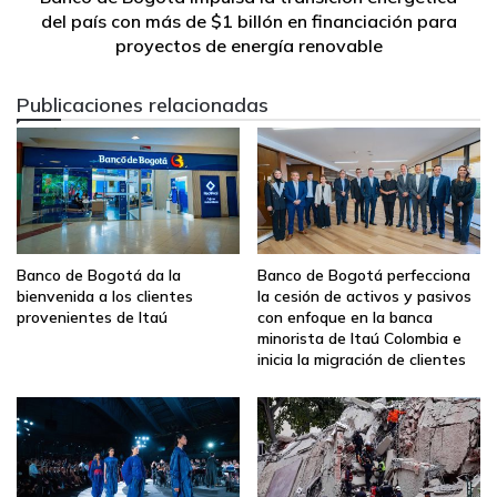
del país con más de $1 billón en financiación para
evolucionar sus modelos de gestión y prepararse para
proyectos de energía renovable
competir en escenarios locales y globales. Reconocer su
esfuerzo es reconocer el tesón y el compromiso con el
Publicaciones relacionadas
futuro empresarial del país”,
afirmó
Francisco O
´Bonaga Quintero, Socio director de Región Andina de
Deloitte
Tras 5 ediciones celebradas en nuestro país, MEC se
consolida como un acelerador de evolución empresarial
Banco de Bogotá da la
Banco de Bogotá perfecciona
que impulsa a las compañías a fortalecer su liderazgo,
bienvenida a los clientes
la cesión de activos y pasivos
elevar sus estándares y preparar sus modelos de negocio
provenientes de Itaú
con enfoque en la banca
minorista de Itaú Colombia e
para los desafíos del futuro. Asimismo, a través de esta
inicia la migración de clientes
iniciativa, el Banco de Bogotá, Deloitte y la Pontificia
Universidad Javeriana ratifican su compromiso de seguir
acompañando a las empresas del país en el camino hacia
una gestión más competitiva y sostenible.