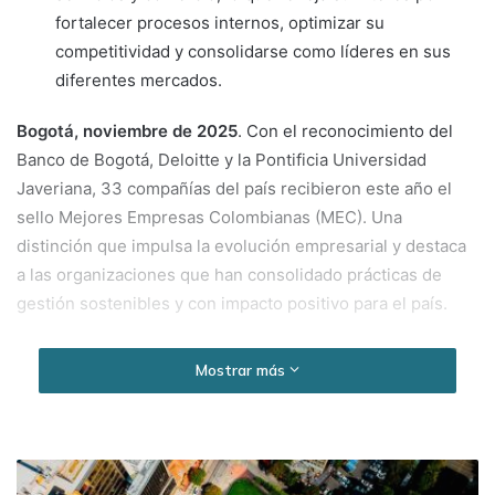
fortalecer procesos internos, optimizar su
competitividad y consolidarse como líderes en sus
diferentes mercados.
Bogotá, noviembre de 2025
. Con el reconocimiento del
Banco de Bogotá, Deloitte y la Pontificia Universidad
Javeriana, 33 compañías del país recibieron este año el
sello Mejores Empresas Colombianas (MEC). Una
distinción que impulsa la evolución empresarial y destaca
a las organizaciones que han consolidado prácticas de
gestión sostenibles y con impacto positivo para el país.
“Las empresas que reconocemos hoy son organizaciones
Mostrar más
que evolucionan, innovan y generan un impacto positivo
en sus sectores y comunidades. Desde el Banco de
Bogotá celebramos este liderazgo que construye país y
reafirmamos nuestro compromiso de acompañarlas con