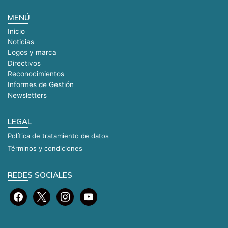
INGELECGROUP S.A.S. BIC (Huila)
MENÚ
Inicio
Ingenio Carmelita S.A. (Valle del Cauca)
Noticias
Logos y marca
Ingenio Pichichí S.A. (Valle del Cauca)
Directivos
Reconocimientos
INTECPLAST S.A.S. (Cundinamarca)
Informes de Gestión
Newsletters
ITIS SUPPORT S.A.S. (Cundinamarca)
LEGAL
JOYCO S.A.S. BIC (Cundinamarca)
Política de tratamiento de datos
Términos y condiciones
LLANOGAS S.A. E.S.P. BIC (Meta)
REDES SOCIALES
MaderFormas (Cundinamarca)
Masivo de Occidente S.A.S. (Antioquia)
MEDIIMPLANTES S.A. ( Santander)