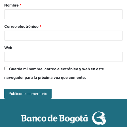
Nombre
*
r
LH S.A.S. (Santander)
i
Omnicon (Valle del Cauca)
o
Correo electrónico
*
PRODESA (Cundinamarca)
Web
Empresas que recalifican su reconocimiento MEC:
ADIELA DE LOMBANA S.A. (Valle del Cauca)
Guarda mi nombre, correo electrónico y web en este
navegador para la próxima vez que comente.
Ceiba Software House S.A.S. (Antioquia)
COMWARE S.A. (Cundinamarca)
CONSENSUS S.A.S. (Cundinamarca)
Grupo IPF (Antioquia)