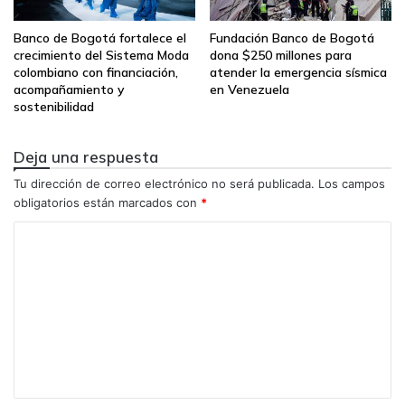
“La articulación entre la experiencia de las organizaciones
Banco de Bogotá fortalece el
Fundación Banco de Bogotá
y el conocimiento académico genera un círculo virtuoso de
crecimiento del Sistema Moda
dona $250 millones para
aprendizaje. En MEC impulsamos reflexiones estratégicas
colombiano con financiación,
atender la emergencia sísmica
que fortalecen la toma de decisiones, el liderazgo y la
acompañamiento y
en Venezuela
sostenibilidad
cultura empresarial, elementos esenciales para
organizaciones que quieren trascender y aportar al
Deja una respuesta
desarrollo del país”
, afirmó
Carlos Valencia
,
Profesor
Asociado del Departamento de Administración, Pontificia
Tu dirección de correo electrónico no será publicada.
Los campos
obligatorios están marcados con
*
Universidad Javeriana
.
C
Como resultado del proceso 2025, estas fueron las
o
compañías reconocidas:
m
e
Empresas que alcanzaron la categoría Oro (5 años
consecutivos):
n
t
Laboratorios Legrand S.A. (Cundinamarca)
a